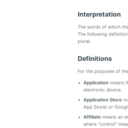
Interpretation
The words of which the 
The following definitio
plural.
Definitions
For the purposes of th
Application
means t
electronic device.
Application Store
me
App Store) or Googl
Affiliate
means an ent
where "control" mean