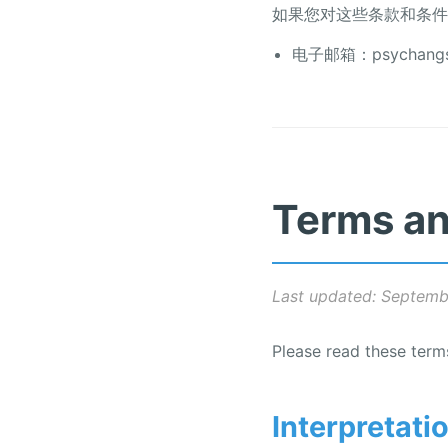
如果您对这些条款和条件
电子邮箱：psychangst
Terms an
Last updated: Septemb
Please read these terms
Interpretati